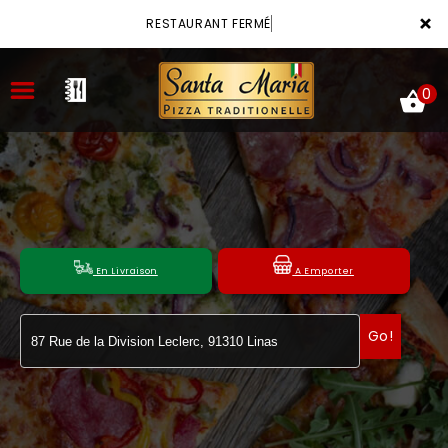
×
RESTAURANT FERMÉ
0
ACCUEIL
LA CARTE
En Livraison
A Emporter
VOTRE COMPTE
Go!
NOTRE RESTAURANT
VOS AVIS
MENTIONS LÉGALES