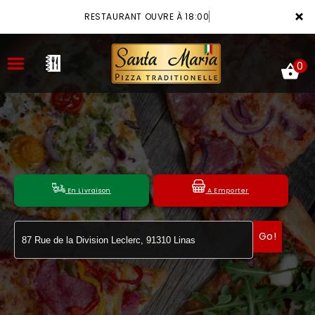
×
RESTAURANT OUVRE À 18:00
0
ACCUEIL
LA CARTE
En Livraison
A Emporter
VOTRE COMPTE
Go!
NOTRE RESTAURANT
VOS AVIS
MENTIONS LÉGALES