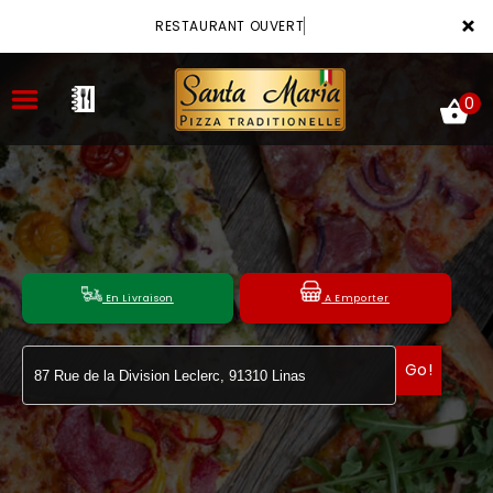
×
RESTAURANT OUVERT
0
ACCUEIL
LA CARTE
En Livraison
A Emporter
VOTRE COMPTE
Go!
NOTRE RESTAURANT
VOS AVIS
MENTIONS LÉGALES