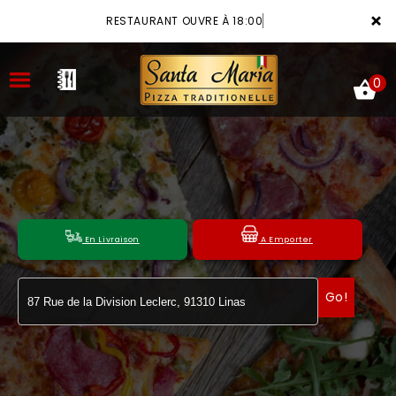
×
RESTAURANT OUVRE À 18:00
0
ACCUEIL
LA CARTE
En Livraison
A Emporter
VOTRE COMPTE
Go!
NOTRE RESTAURANT
VOS AVIS
MENTIONS LÉGALES