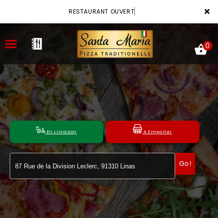
×
RESTAURANT OUVERT
0
ACCUEIL
LA CARTE
En Livraison
A Emporter
VOTRE COMPTE
Go!
NOTRE RESTAURANT
VOS AVIS
MENTIONS LÉGALES