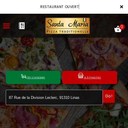
×
RESTAURANT OUVERT
0
ACCUEIL
LA CARTE
En Livraison
A Emporter
VOTRE COMPTE
Go!
NOTRE RESTAURANT
VOS AVIS
MENTIONS LÉGALES